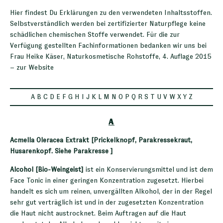
Hier findest Du Erklärungen zu den verwendeten Inhaltsstoffen.
Selbstverständlich werden bei zertifizierter Naturpflege keine
schädlichen chemischen Stoffe verwendet. Für die zur
Verfügung gestellten Fachinformationen bedanken wir uns bei
Frau Heike Käser, Naturkosmetische Rohstoffe, 4. Auflage 2015
–
zur Website
A
B
C
D
E
F
G
H
I
J
K
L
M
N
O
P
Q
R
S
T
U
V
W
X
Y
Z
A
Acmella Oleracea Extrakt [Prickelknopf, Parakressekraut,
Husarenkopf. Siehe Parakresse ]
Alcohol [Bio-Weingeist]
ist ein Konservierungsmittel und ist dem
Face Tonic in einer geringen Konzentration zugesetzt. Hierbei
handelt es sich um reinen, unvergällten Alkohol, der in der Regel
sehr gut verträglich ist und in der zugesetzten Konzentration
die Haut nicht austrocknet. Beim Auftragen auf die Haut