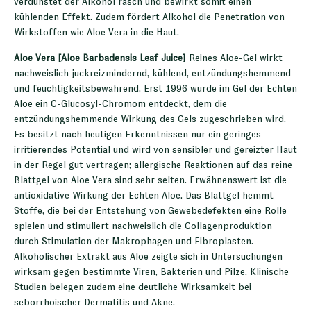
verdunstet der Alkohol rasch und bewirkt somit einen
kühlenden Effekt. Zudem fördert Alkohol die Penetration von
Wirkstoffen wie Aloe Vera in die Haut.
Aloe Vera [Aloe Barbadensis Leaf Juice]
Reines Aloe-Gel wirkt
nachweislich juckreizmindernd, kühlend, entzündungshemmend
und feuchtigkeitsbewahrend. Erst 1996 wurde im Gel der Echten
Aloe ein C-Glucosyl-Chromom entdeckt, dem die
entzündungshemmende Wirkung des Gels zugeschrieben wird.
Es besitzt nach heutigen Erkenntnissen nur ein geringes
irritierendes Potential und wird von sensibler und gereizter Haut
in der Regel gut vertragen; allergische Reaktionen auf das reine
Blattgel von Aloe Vera sind sehr selten. Erwähnenswert ist die
antioxidative Wirkung der Echten Aloe. Das Blattgel hemmt
Stoffe, die bei der Entstehung von Gewebedefekten eine Rolle
spielen und stimuliert nachweislich die Collagenproduktion
durch Stimulation der Makrophagen und Fibroplasten.
Alkoholischer Extrakt aus Aloe zeigte sich in Untersuchungen
wirksam gegen bestimmte Viren, Bakterien und Pilze. Klinische
Studien belegen zudem eine deutliche Wirksamkeit bei
seborrhoischer Dermatitis und Akne.