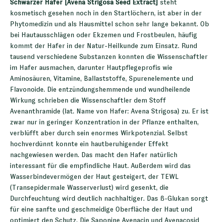
Schwarzer Hafer [Avena Strigosa Seed Extract]
steht
kosmetisch gesehen noch in den Startlöchern, ist aber in der
Phytomedizin und als Hausmittel schon sehr lange bekannt. Ob
bei Hautausschlägen oder Ekzemen und Frostbeulen, häufig
kommt der Hafer in der Natur-Heilkunde zum Einsatz. Rund
tausend verschiedene Substanzen konnten die Wissenschaftler
im Hafer ausmachen, darunter Hautpflegeprofis wie
Aminosäuren, Vitamine, Ballaststoffe, Spurenelemente und
Flavonoide. Die entzündungshemmende und wundheilende
Wirkung schrieben die Wissenschaftler dem Stoff
Avenanthramide (lat. Name von Hafer: Avena Strigosa) zu. Er ist
zwar nur in geringer Konzentration in der Pflanze enthalten,
verblüfft aber durch sein enormes Wirkpotenzial. Selbst
hochverdünnt konnte ein hautberuhigender Effekt
nachgewiesen werden. Das macht den Hafer natürlich
interessant für die empfindliche Haut. Außerdem wird das
Wasserbindevermögen der Haut gesteigert, der TEWL
(Transepidermale Wasserverlust) wird gesenkt, die
Durchfeuchtung wird deutlich nachhaltiger. Das ß-Glukan sorgt
für eine sanfte und geschmeidige Oberfläche der Haut und
optimiert den Schutz. Die Saponine Avenacin und Avenacosid