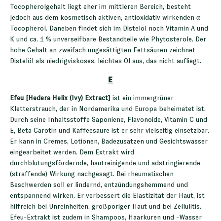
Tocopherolgehalt liegt eher im mittleren Bereich, besteht
jedoch aus dem kosmetisch aktiven, antioxidativ wirkenden α-
Tocopherol. Daneben findet sich im Distelöl noch Vitamin A und
K und ca. 1 % unverseifbare Bestandteile wie Phytosterole. Der
hohe Gehalt an zweifach ungesättigten Fettsäuren zeichnet
Distelöl als niedrigviskoses, leichtes Öl aus, das nicht aufliegt.
E
Efeu [Hedera Helix (Ivy) Extract]
ist ein immergrüner
Kletterstrauch, der in Nordamerika und Europa beheimatet ist.
Durch seine Inhaltsstoffe Saponiene, Flavonoide, Vitamin C und
E, Beta Carotin und Kaffeesäure ist er sehr vielseitig einsetzbar.
Er kann in Cremes, Lotionen, Badezusätzen und Gesichtswasser
eingearbeitet werden. Dem Extrakt wird
durchblutungsfördernde, hautreinigende und adstringierende
(straffende) Wirkung nachgesagt. Bei rheumatischen
Beschwerden soll er lindernd, entzündungshemmend und
entspannend wirken. Er verbessert die Elastizität der Haut, ist
hilfreich bei Unreinheiten, großporiger Haut und bei Zellulitis.
Efeu-Extrakt ist zudem in Shampoos, Haarkuren und -Wasser