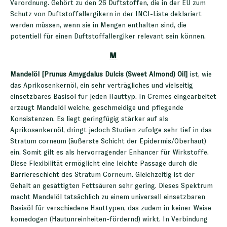
Verordnung. Gehört zu den 26 Duftstoffen, die in der EU zum
Schutz von Duftstoffallergikern in der INCI-Liste deklariert
werden müssen, wenn sie in Mengen enthalten sind, die
potentiell für einen Duftstoffallergiker relevant sein können.
M
Mandelöl [Prunus Amygdalus Dulcis (Sweet Almond) Oil]
ist, wie
das Aprikosenkernöl, ein sehr verträgliches und vielseitig
einsetzbares Basisöl für jeden Hauttyp. In Cremes eingearbeitet
erzeugt Mandelöl weiche, geschmeidige und pflegende
Konsistenzen. Es liegt geringfügig stärker auf als
Aprikosenkernöl, dringt jedoch Studien zufolge sehr tief in das
Stratum corneum (äußerste Schicht der Epidermis/Oberhaut)
ein. Somit gilt es als hervorragender Enhancer für Wirkstoffe.
Diese Flexibilität ermöglicht eine leichte Passage durch die
Barriereschicht des Stratum Corneum. Gleichzeitig ist der
Gehalt an gesättigten Fettsäuren sehr gering. Dieses Spektrum
macht Mandelöl tatsächlich zu einem universell einsetzbaren
Basisöl für verschiedene Hauttypen, das zudem in keiner Weise
komedogen (Hautunreinheiten-fördernd) wirkt. In Verbindung