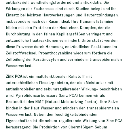
antibakeriell, wundheilungsfördernd und antioxidativ. Die
Wirkungen der Zaubernuss sind durch Studien belegt und ihr
Einsatz bei leichten Hautverletzungen und Hautentzündungen,
insbesondere nach der Rasur, ideal. Ihre Hamamelistannine
bilden mit den Proteinen der Haut einen Komplex, der die
Durchblutung in den feinen Kapillargefäßen verringert und
entzündliche Hautreaktionen vermindert. Unterstützt werden
diese Prozesse durch Hemmung entzündlicher Reaktionen im
Zellstoffwechsel. Proanthocyanidine wiederum fördern die
Zellteilung der Keratinozyten und vermindern transepidermalen
Wasserverlust.
Zink PCA
ist ein multifunktionaler Rohstoff mit
unterschiedlichen Einsatzgebieten, der als »Moisturizer mit
antimikrobieller und sebumregulierender Wirkung« beschrieben
wird. Pyrrolidoncarbonsäure (kurz PCA) kennen wir als
Bestandteil des NMF (Natural Moisturizing Factor). Ihre Salze
binden in der Haut Wasser und mindern den transepidermalen
Wasserverlust. Neben den feuchtigkeitsbindenden
Eigenschaften ist die sebum-regulierende Wirkung von Zinc PCA
herausragend: Die Produktion von übermäßigem Sebum