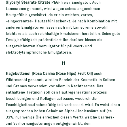
Glyceryl Stearate Citrate
PEG-freier Emulgator. Auch
Lamecreme genannt, wird wegen seines angenehmen
Hautgefühls geschätzt, da er ein weiches, zartes,
»eingecremtes« Hautgefühl schenkt. Je nach Kombination mit
anderen Emulgatoren lassen sich mit Lamecreme sowohl
leichtere als auch reichhaltige Emulsionen herstellen. Seine gute
Emulgierfähigkeit prädestiniert ihn darüber hinaus als
ausgezeichneten Koemulgator für pH-wert- und
elektrolytempfindliche Emulgatoren.
H
Hagebuttenöl [Rosa Canina (Rose Hips) Fruit Oil]
auch
Wildrosenöl genannt, wird im Bereich der Kosmetik in Salben
und Cremes verwendet, vor allem in Nachtcremes. Das
enthaltene Tretinoin soll den Hautregenerationsprozess
beschleunigen und Kollagen aufbauen, wodurch die
Feuchtigkeitsaufnahmefähigkeit verbessert wird. Es weist einen
ausgesprochen hohen Gehalt an Alpha-Linolensäure auf (ca.
33%, nur wenige Öle erreichen diesen Wert), welche Barriere-
und Verhornungsstörungen entgegenwirkt, den