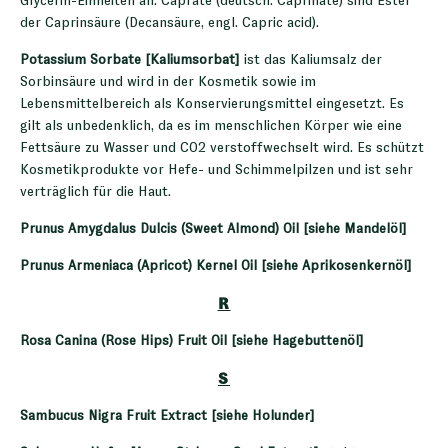
Glycerin-Einheiten an. Caprate (deutsch: Caprinate) sind Ester
der Caprinsäure (Decansäure, engl. Capric acid).
Potassium Sorbate [Kaliumsorbat]
ist das Kaliumsalz der
Sorbinsäure und wird in der Kosmetik sowie im
Lebensmittelbereich als Konservierungsmittel eingesetzt. Es
gilt als unbedenklich, da es im menschlichen Körper wie eine
Fettsäure zu Wasser und CO2 verstoffwechselt wird. Es schützt
Kosmetikprodukte vor Hefe- und Schimmelpilzen und ist sehr
verträglich für die Haut.
Prunus Amygdalus Dulcis (Sweet Almond) Oil [siehe Mandelöl]
Prunus Armeniaca (Apricot) Kernel Oil [siehe Aprikosenkernöl]
R
Rosa Canina (Rose Hips) Fruit Oil [siehe Hagebuttenöl]
S
Sambucus Nigra Fruit Extract [siehe Holunder]