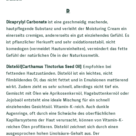
D
Dicaprylyl Carbonate
ist eine geschmeidig machende,
hautpflegende Substanz und verleiht der Moisturing Cream ein
einerseits cremiges, andererseits ein gut einziehendes Gefühl. Es
ist pflanzlicher Herkunft und sehr oxidationsstabil, nicht
komedogen (vermeidet Hautunreinheiten), vermindert das fette
Gefühl der natürlichen Öle in der Naturkosmetik.
Distelöl[Carthamus Tinctorius Seed Oil]
Empfohlen bei
fettenden Hautzuständen. Distelöl ist ein leichtes, nicht
filmbildendes Öl, das nicht fettet und in Emulsionen mattierend
wirkt. Zudem zieht es sehr schnell, allerdings nicht tief ein.
Gemischt mit Ölen wie Aprikosenkernöl, Hagebuttenkernöl oder
Jojobaöl entsteht eine ideale Mischung für ein schnell
einziehendes Gesichtsöl. Vitamin-K-reich. Auch dunkle
Augenringe, oft durch eine Schwäche des oberflächlichen
Kapillarsystems der Haut verursacht, können von Vitamin-K-
reichen Ölen profitieren. Distelöl zeichnet sich durch einen
ausgesprochen hohen Linolsäure-Gehalt aus. Der