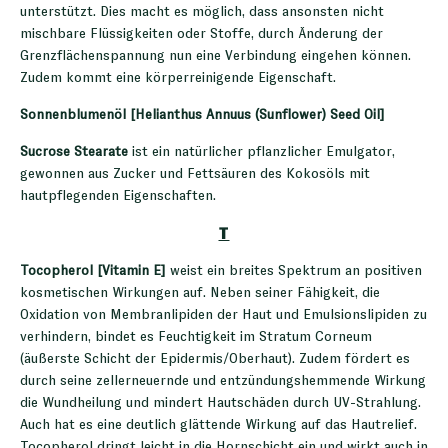
unterstützt. Dies macht es möglich, dass ansonsten nicht
mischbare Flüssigkeiten oder Stoffe, durch Änderung der
Grenzflächenspannung nun eine Verbindung eingehen können.
Zudem kommt eine körperreinigende Eigenschaft.
Sonnenblumenöl [Helianthus Annuus (Sunflower) Seed Oil]
Sucrose Stearate
ist ein natürlicher pflanzlicher Emulgator,
gewonnen aus Zucker und Fettsäuren des Kokosöls mit
hautpflegenden Eigenschaften.
T
Tocopherol [Vitamin E]
weist ein breites Spektrum an positiven
kosmetischen Wirkungen auf. Neben seiner Fähigkeit, die
Oxidation von Membranlipiden der Haut und Emulsionslipiden zu
verhindern, bindet es Feuchtigkeit im Stratum Corneum
(äußerste Schicht der Epidermis/Oberhaut). Zudem fördert es
durch seine zellerneuernde und entzündungshemmende Wirkung
die Wundheilung und mindert Hautschäden durch UV-Strahlung.
Auch hat es eine deutlich glättende Wirkung auf das Hautrelief.
Tocopherol dringt leicht in die Hornschicht ein und wirkt auch in