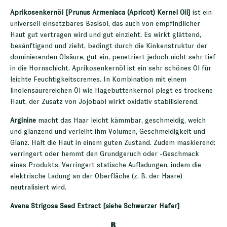
Aprikosenkernöl [Prunus Armeniaca (Apricot) Kernel Oil]
ist ein
universell einsetzbares Basisöl, das auch von empfindlicher
Haut gut vertragen wird und gut einzieht. Es wirkt glättend,
besänftigend und zieht, bedingt durch die Kinkenstruktur der
dominierenden Ölsäure, gut ein, penetriert jedoch nicht sehr tief
in die Hornschicht. Aprikosenkernöl ist ein sehr schönes Öl für
leichte Feuchtigkeitscremes. In Kombination mit einem
linolensäurereichen Öl wie Hagebuttenkernöl plegt es trockene
Haut, der Zusatz von Jojobaöl wirkt oxidativ stabilisierend.
Arginine
macht das Haar leicht kämmbar, geschmeidig, weich
und glänzend und verleiht ihm Volumen, Geschmeidigkeit und
Glanz. Hält die Haut in einem guten Zustand. Zudem maskierend:
verringert oder hemmt den Grundgeruch oder -Geschmack
eines Produkts. Verringert statische Aufladungen, indem die
elektrische Ladung an der Oberfläche (z. B. der Haare)
neutralisiert wird.
Avena Strigosa Seed Extract [siehe Schwarzer Hafer]
B