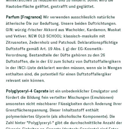
Mimikfältchen zu reduzieren und zu mildern. Somit wird die
Hautoberfläche geliftet, gestrafft und geglättet.
Parfum [Fragrance]
Wir verwenden ausschlieslich natürliche
ätherische Öle zur Beduftung. Unsere beiden Duftrichtungen.
GIN: würzig-frischer Akkord aus Wacholder, Kardamon, Muskat
und Vetiver. NEW OLD SCHOOL: klassisch-maskulin mit
Zitrusnoten, Zedernholz und Patchouli. Deklarationspflichtige
Duftstoffe gemäß Art. 19 Abs. 1 g) der EG-Kosmetik-
Verordnung. Bestandteile der Düfte gehören zu den 26
Duftstoffen, die in der EU zum Schutz von Duftstoffallergikern
in der INCI-Liste deklariert werden müssen, wenn sie in Mengen
enthalten sind, die potentiell für einen Duftstoffallergiker
relevant sein können.
Polyglyceryl-4 Caprate
ist ein unbedenklicher Emulgator und
fördert die Bildung fein verteilter Mischungen (Emulsionen)
ansonsten nicht mischbarer Flüssigkeiten durch Änderung ihrer
Grenzflächenspannung. Dieser Inhaltsstoff enthält
polymerisiertes Glycerin (als alkoholische Komponente). Die
Zahl hinter "Polyglyceryl-" gibt die durchschnittliche Anzahl der