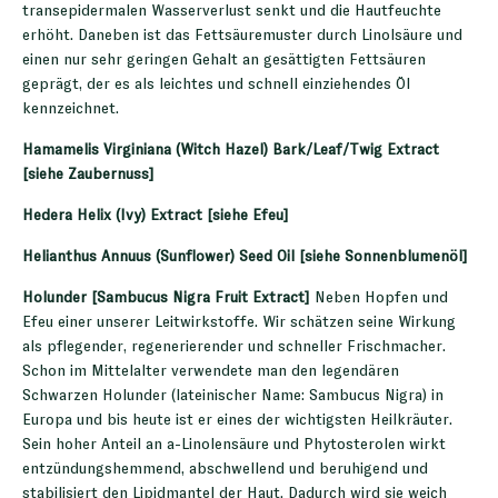
transepidermalen Wasserverlust senkt und die Hautfeuchte
erhöht. Daneben ist das Fettsäuremuster durch Linolsäure und
einen nur sehr geringen Gehalt an gesättigten Fettsäuren
geprägt, der es als leichtes und schnell einziehendes Öl
kennzeichnet.
Hamamelis Virginiana (Witch Hazel) Bark/Leaf/Twig Extract
[siehe Zaubernuss]
Hedera Helix (Ivy) Extract [siehe Efeu]
Helianthus Annuus (Sunflower) Seed Oil [siehe Sonnenblumenöl]
Holunder [Sambucus Nigra Fruit Extract]
Neben Hopfen und
Efeu einer unserer Leitwirkstoffe. Wir schätzen seine Wirkung
als pflegender, regenerierender und schneller Frischmacher.
Schon im Mittelalter verwendete man den legendären
Schwarzen Holunder (lateinischer Name: Sambucus Nigra) in
Europa und bis heute ist er eines der wichtigsten Heilkräuter.
Sein hoher Anteil an a-Linolensäure und Phytosterolen wirkt
entzündungshemmend, abschwellend und beruhigend und
stabilisiert den Lipidmantel der Haut. Dadurch wird sie weich