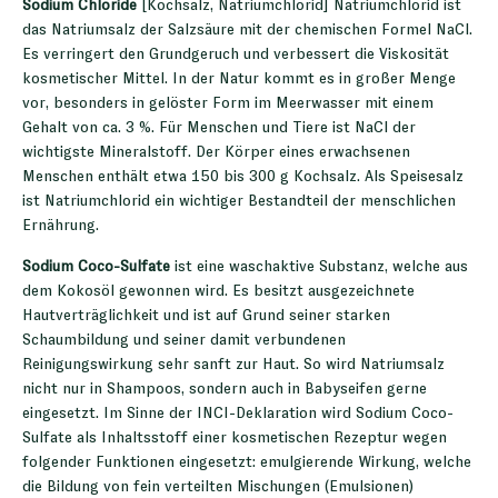
Sodium Chloride
[Kochsalz, Natriumchlorid] Natriumchlorid ist
das Natriumsalz der Salzsäure mit der chemischen Formel NaCl.
Es verringert den Grundgeruch und verbessert die Viskosität
kosmetischer Mittel. In der Natur kommt es in großer Menge
vor, besonders in gelöster Form im Meerwasser mit einem
Gehalt von ca. 3 %. Für Menschen und Tiere ist NaCl der
wichtigste Mineralstoff. Der Körper eines erwachsenen
Menschen enthält etwa 150 bis 300 g Kochsalz. Als Speisesalz
ist Natriumchlorid ein wichtiger Bestandteil der menschlichen
Ernährung.
Sodium Coco-Sulfate
ist eine waschaktive Substanz, welche aus
dem Kokosöl gewonnen wird. Es besitzt ausgezeichnete
Hautverträglichkeit und ist auf Grund seiner starken
Schaumbildung und seiner damit verbundenen
Reinigungswirkung sehr sanft zur Haut. So wird Natriumsalz
nicht nur in Shampoos, sondern auch in Babyseifen gerne
eingesetzt. Im Sinne der INCI-Deklaration wird Sodium Coco-
Sulfate als Inhaltsstoff einer kosmetischen Rezeptur wegen
folgender Funktionen eingesetzt: emulgierende Wirkung, welche
die Bildung von fein verteilten Mischungen (Emulsionen)