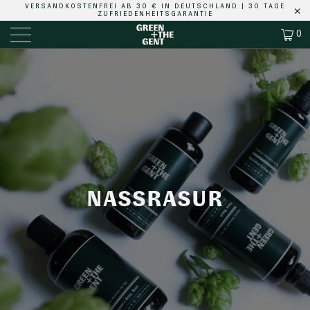
VERSANDKOSTENFREI
AB 30 € IN DEUTSCHLAND |
30 TAGE
ZUFRIEDENHEITSGARANTIE
0
NASSRASUR